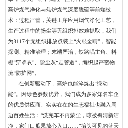
高炉煤气净化与焦炉煤气深度脱硫等前端技
术；过程严管，关键工序应用烟气净化工艺，
生产过程中的扬尘等无组织排放难抓取，我们
为3117个无组织排放点装上“火眼金睛”，智能
探测、精准治理；末端严治，铁路唱主角、料
棚“穿罩衣”、除尘灰“走管道”，编织起严密物
流“防护网”。
在创新驱动下，高炉也能淬炼出“绿动
能”。因绿色参数优异，我们成为多家知名车企
的优质供应商。实实在在的生态福祉也融入周
边百姓生活：“洗完车不再蒙尘，晾被褥清新洁
净，家门口瓜果放心入口……”抬头可见的蓝天