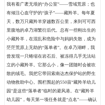
我有着广袤无垠的“办公室”——雪域荒原；也
有倾注心血守护的“孩子”——藏羚羊。每年夏
天，数万只藏羚羊穿越数百公里，来到可可西
里腹地的卓乃湖繁衍后代。总有一些刚出生的
小藏羚羊，在混乱和危险中与妈妈失散，成为
茫茫荒原上无助的“落单者”。在卓乃湖畔，我
曾发现一只蜷缩在岩石后、被冻得几乎无法站
立的小藏羚羊。它那么小，像一团随时会被吹
散的绒毛。我把它带回索南达杰保护站的野生
动物救助中心。围栏围起的550亩“藏羚羊幼儿
园”是这些“落单者”临时的避风港。在“藏羚羊
幼儿园”，每天第一项任务就是“点名”——确认