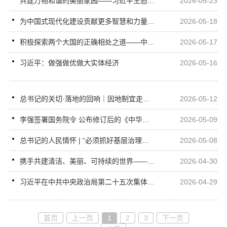
共建万物和谐的美丽家园——习近平生态文明思想引领生物多样性保护事业开创新局面
2026-05-23
为中国式现代化建设贡献更多智慧和力量——习近平总书记重要指示为推动哲学社会科学高质量发展指明方向
2026-05-18
积极探索两个大国的正确相处之道——中美元首会晤引发国际社会高度关注
2026-05-17
习近平：做强做优做大实体经济
2026-05-16
总书记的关切·落地的回响｜因地制宜走出发展新路
2026-05-12
李强签署国务院令 公布修订后的《中华人民共和国行政复议法实施条例》
2026-05-09
总书记的人民情怀 | “必须抓好基层治理现代化这项基础性工作”
2026-05-08
携手共建清洁、美丽、可持续的世界——习近平主席贺信为深化上海合作组织绿色和可持续发展合作凝聚合力
2026-04-30
习近平在中共中央政治局第二十五次集体学习时强调：着力提高防范应对自然灾害能力 切实维护人民群众生命财产安全
2026-04-29
首页
上一页
1
2
3
下一页