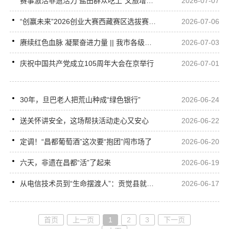
赛事激活非遗活力 盐田群众吃上“文旅增收饭”
2026-07-07
“创赢未来”2026创业大赛西藏赛区选拔赛在昌都圆满落幕
2026-07-06
赓续红色血脉 凝聚奋进力量 || 我市各级各部门开展“七一”系列主题活动
2026-07-03
庆祝中国共产党成立105周年大会在京举行
2026-07-01
30年，旦巴老人把荒山种成“绿色银行”
2026-06-24
送关怀讲安全，这场帮扶活动走心又安心
2026-06-22
定调！“昌都葡萄酒”这次要“抱团”闯市场了
2026-06-20
六天，非遗在昌都“活”了起来
2026-06-19
从电信技术员到“生命摆渡人”：贡觉县就业帮扶助力职业转型
2026-06-17
首页
上一页
1
2
3
下一页