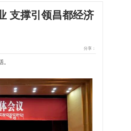
业 支撑引领昌都经济
分享：
话。